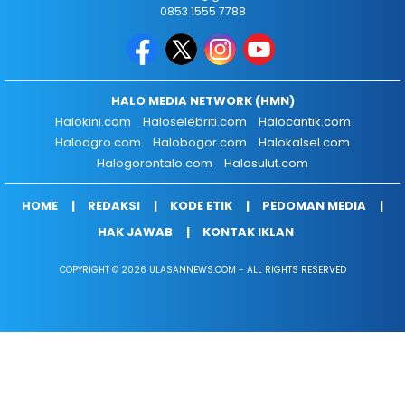
0853 1555 7788
HALO MEDIA NETWORK (HMN)
Halokini.com
Haloselebriti.com
Halocantik.com
Haloagro.com
Halobogor.com
Halokalsel.com
Halogorontalo.com
Halosulut.com
HOME
REDAKSI
KODE ETIK
PEDOMAN MEDIA
HAK JAWAB
KONTAK IKLAN
COPYRIGHT © 2026 ULASANNEWS.COM - ALL RIGHTS RESERVED