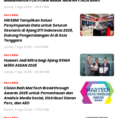
MEMBANGUN PLATFORM MEREK MEWAH ITALIA BARU
Jumat, 7 Agu 2026 - 09:32 WIB
Pers Rilis
HIKSEMI Tampilkan Solusi
Penyimpanan Data untuk Seluruh
Skenario di Ajang DTI Indonesia 2026,
Dukung Pengembangan AI di Asia
Tenggara
Jumat, 7 Agu 2026 - 04:14 WIB
Pers Rilis
Huawei Jadi Mitra bagi Ajang GSMA
M360 ASEAN 2026
Jumat, 7 Agu 2026 - 00:42 WIB
Pers Rilis
Cision Raih MarTech Breakthrough
Awards 2026 untuk Pemantauan dan
Analisis Media Sosial, Distribusi Siaran
Pers, dan AEO
Kamis, 6 Agu 2026 - 17:00 WIB
Pers Rilis