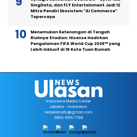
SingData, dan FLY Entertainment Jadi 12
Mitra Pendiri Ekosistem “AI Commerce”
Tepercaya
Menemukan Ketenangan di Tengah
Riuhnya Stadion: Hisense Hadirkan
Pengalaman FIFA World Cup 2026™ yang
Lebih Inklusif di 16 Kota Tuan Rumah
Indonesia Media Center
Jakarta - Indonesia.
redaksihallo@gmail.com
0853 1555 7788