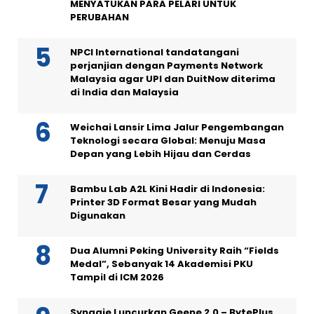
MENYATUKAN PARA PELARI UNTUK
PERUBAHAN
NPCI International tandatangani
perjanjian dengan Payments Network
Malaysia agar UPI dan DuitNow diterima
di India dan Malaysia
Weichai Lansir Lima Jalur Pengembangan
Teknologi secara Global: Menuju Masa
Depan yang Lebih Hijau dan Cerdas
Bambu Lab A2L Kini Hadir di Indonesia:
Printer 3D Format Besar yang Mudah
Digunakan
Dua Alumni Peking University Raih “Fields
Medal”, Sebanyak 14 Akademisi PKU
Tampil di ICM 2026
Synagie Luncurkan Geene 2.0 – BytePlus,