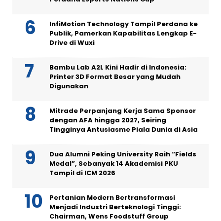
InfiMotion Technology Tampil Perdana ke
Publik, Pamerkan Kapabilitas Lengkap E-
Drive di Wuxi
Bambu Lab A2L Kini Hadir di Indonesia:
Printer 3D Format Besar yang Mudah
Digunakan
Mitrade Perpanjang Kerja Sama Sponsor
dengan AFA hingga 2027, Seiring
Tingginya Antusiasme Piala Dunia di Asia
Dua Alumni Peking University Raih “Fields
Medal”, Sebanyak 14 Akademisi PKU
Tampil di ICM 2026
Pertanian Modern Bertransformasi
Menjadi Industri Berteknologi Tinggi:
Chairman, Wens Foodstuff Group