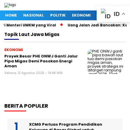
ID
HOME
NASIONAL
POLITIK
EKONOMI
MEGAPOLITAN
tri Menteri UMKM yang Viral
Uang Jalan Jadi Bancakan: Kep
Topik
Laut Jawa Migas
EKONOMI
Proyek Besar PHE ONWJ Ganti Jalur
Pipa Migas Demi Pasokan Energi
Aman
Selasa, 12 Agustus 2025 - 14:48 WIB
BERITA POPULER
XCMG Perluas Program Pendidikan
Kejuruan di Pasar Global untuk