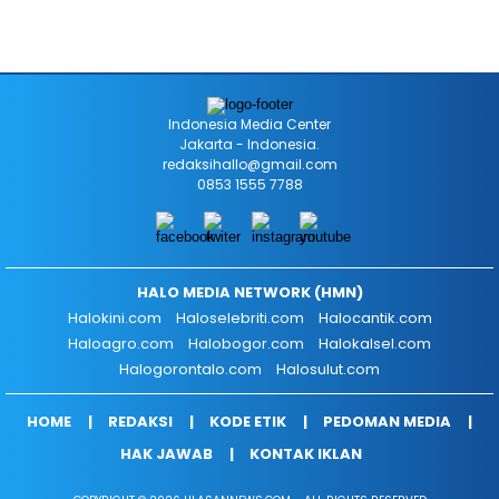
Indonesia Media Center
Jakarta - Indonesia.
redaksihallo@gmail.com
0853 1555 7788
HALO MEDIA NETWORK (HMN)
Halokini.com
Haloselebriti.com
Halocantik.com
Haloagro.com
Halobogor.com
Halokalsel.com
Halogorontalo.com
Halosulut.com
HOME
REDAKSI
KODE ETIK
PEDOMAN MEDIA
HAK JAWAB
KONTAK IKLAN