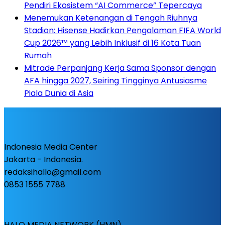
Pendiri Ekosistem “AI Commerce” Tepercaya
Menemukan Ketenangan di Tengah Riuhnya
Stadion: Hisense Hadirkan Pengalaman FIFA World
Cup 2026™ yang Lebih Inklusif di 16 Kota Tuan
Rumah
Mitrade Perpanjang Kerja Sama Sponsor dengan
AFA hingga 2027, Seiring Tingginya Antusiasme
Piala Dunia di Asia
Indonesia Media Center
Jakarta - Indonesia.
redaksihallo@gmail.com
0853 1555 7788
HALO MEDIA NETWORK (HMN)