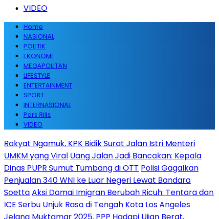
VIDEO
Home
NASIONAL
POLITIK
EKONOMI
MEGAPOLITAN
LIFESTYLE
ENTERTAINMENT
SPORT
INTERNASIONAL
Pers Rilis
VIDEO
Rakyat Ngamuk, KPK Bidik Surat Jalan Istri Menteri
UMKM yang Viral
Uang Jalan Jadi Bancakan: Kepala
Dinas PUPR Sumut Tumbang di OTT
Polisi Gagalkan
Penjualan 340 WNI ke Luar Negeri Lewat Bandara
Soetta
Aksi Damai Imigran Berubah Ricuh: Tentara dan
ICE Serbu Unjuk Rasa di Tengah Kota Los Angeles
Jelang Muktamar 2025, PPP Hadapi Ujian Berat,