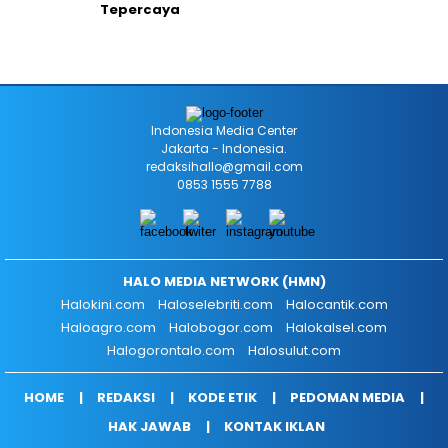
Tepercaya
Indonesia Media Center
Jakarta - Indonesia.
redaksihallo@gmail.com
0853 1555 7788
HALO MEDIA NETWORK (HMN)
Halokini.com
Haloselebriti.com
Halocantik.com
Haloagro.com
Halobogor.com
Halokalsel.com
Halogorontalo.com
Halosulut.com
HOME
REDAKSI
KODE ETIK
PEDOMAN MEDIA
HAK JAWAB
KONTAK IKLAN