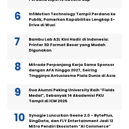
InfiMotion Technology Tampil Perdana ke
Publik, Pamerkan Kapabilitas Lengkap E-
Drive di Wuxi
Bambu Lab A2L Kini Hadir di Indonesia:
Printer 3D Format Besar yang Mudah
Digunakan
Mitrade Perpanjang Kerja Sama Sponsor
dengan AFA hingga 2027, Seiring
Tingginya Antusiasme Piala Dunia di Asia
Dua Alumni Peking University Raih “Fields
Medal”, Sebanyak 14 Akademisi PKU
Tampil di ICM 2026
Synagie Luncurkan Geene 2.0 – BytePlus,
SingData, dan FLY Entertainment Jadi 12
Mitra Pendiri Ekosistem “AI Commerce”