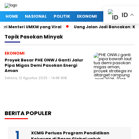
ID
HOME
NASIONAL
POLITIK
EKONOMI
MEGAPOLITAN
tri Menteri UMKM yang Viral
Uang Jalan Jadi Bancakan: Kep
Topik
Pasokan Minyak
EKONOMI
Proyek Besar PHE ONWJ Ganti Jalur
Pipa Migas Demi Pasokan Energi
Aman
Selasa, 12 Agustus 2025 - 14:48 WIB
BERITA POPULER
XCMG Perluas Program Pendidikan
Kejuruan di Pasar Global untuk