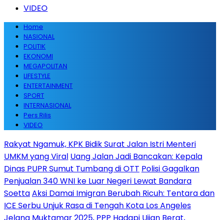
VIDEO
Home
NASIONAL
POLITIK
EKONOMI
MEGAPOLITAN
LIFESTYLE
ENTERTAINMENT
SPORT
INTERNASIONAL
Pers Rilis
VIDEO
Rakyat Ngamuk, KPK Bidik Surat Jalan Istri Menteri
UMKM yang Viral
Uang Jalan Jadi Bancakan: Kepala
Dinas PUPR Sumut Tumbang di OTT
Polisi Gagalkan
Penjualan 340 WNI ke Luar Negeri Lewat Bandara
Soetta
Aksi Damai Imigran Berubah Ricuh: Tentara dan
ICE Serbu Unjuk Rasa di Tengah Kota Los Angeles
Jelang Muktamar 2025, PPP Hadapi Ujian Berat,