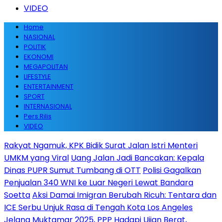
VIDEO
Home
NASIONAL
POLITIK
EKONOMI
MEGAPOLITAN
LIFESTYLE
ENTERTAINMENT
SPORT
INTERNASIONAL
Pers Rilis
VIDEO
Rakyat Ngamuk, KPK Bidik Surat Jalan Istri Menteri
UMKM yang Viral
Uang Jalan Jadi Bancakan: Kepala
Dinas PUPR Sumut Tumbang di OTT
Polisi Gagalkan
Penjualan 340 WNI ke Luar Negeri Lewat Bandara
Soetta
Aksi Damai Imigran Berubah Ricuh: Tentara dan
ICE Serbu Unjuk Rasa di Tengah Kota Los Angeles
Jelang Muktamar 2025, PPP Hadapi Ujian Berat,