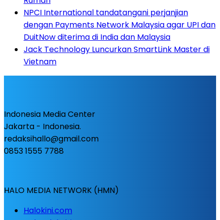
Rumah
NPCI International tandatangani perjanjian
dengan Payments Network Malaysia agar UPI dan
DuitNow diterima di India dan Malaysia
Jack Technology Luncurkan SmartLink Master di
Vietnam
Indonesia Media Center
Jakarta - Indonesia.
redaksihallo@gmail.com
0853 1555 7788
HALO MEDIA NETWORK (HMN)
Halokini.com