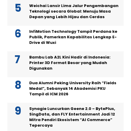
Weichai Lansir Lima Jalur Pengembangan
Teknologi secara Global: Menuju Masa
Depan yang Lebih Hijau dan Cerdas
InfiMotion Technology Tampil Perdana ke
Publik, Pamerkan Kapabilitas Lengkap E-
Drive di Wuxi
Bambu Lab A2L Kini Hadir di Indonesia:
Printer 3D Format Besar yang Mudah
Digunakan
Dua Alumni Peking University Raih “Fields
Medal”, Sebanyak 14 Akademisi PKU
Tampil di ICM 2026
Synagie Luncurkan Geene 2.0 – BytePlus,
SingData, dan FLY Entertainment Jadi 12
Mitra Pendiri Ekosistem “AI Commerce”
Tepercaya