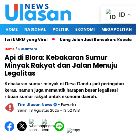
ID
HOME
NASIONAL
POLITIK
EKONOMI
MEGAPOLITAN
eri UMKM yang Viral
Uang Jalan Jadi Bancakan: Kepala Dina
/
Home
Nusantara
Api di Blora: Kebakaran Sumur
Minyak Rakyat dan Jalan Menuju
Legalitas
Kebakaran sumur minyak di Desa Gandu jadi peringatan
keras, namun juga memantik harapan besar legalisasi
ribuan sumur rakyat untuk ekonomi daerah.
Tim Ulasan News
- Pewarta
Senin, 18 Agustus 2025
- 13:52 WIB