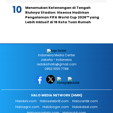
Menemukan Ketenangan di Tengah
Riuhnya Stadion: Hisense Hadirkan
Pengalaman FIFA World Cup 2026™ yang
Lebih Inklusif di 16 Kota Tuan Rumah
Indonesia Media Center
Jakarta - Indonesia.
redaksihallo@gmail.com
0853 1555 7788
HALO MEDIA NETWORK (HMN)
Halokini.com
Haloselebriti.com
Halocantik.com
Haloagro.com
Halobogor.com
Halokalsel.com
Halogorontalo.com
Halosulut.com