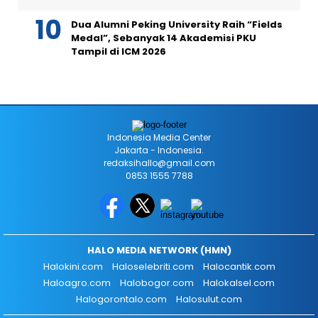
Dua Alumni Peking University Raih “Fields
Medal”, Sebanyak 14 Akademisi PKU
Tampil di ICM 2026
Indonesia Media Center
Jakarta - Indonesia.
redaksihallo@gmail.com
0853 1555 7788
HALO MEDIA NETWORK (HMN)
Halokini.com
Haloselebriti.com
Halocantik.com
Haloagro.com
Halobogor.com
Halokalsel.com
Halogorontalo.com
Halosulut.com