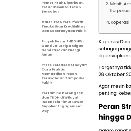
Pemerintah Diperkuat,
Masih Ad
Petani Diminta Tetap
Korporasi
Bersabar
Koperasi
Galeri Foto Pers Efektif
Tingkatkan Kredibilitas
Dan Kepercayaan Publik
Koperasi Des
Proyek Besar PHE ONWJ
Ganti Jalur Pipa Migas
sebagai pengg
Demi Pasokan Energi
Aman
dipersiapkan 
Press Release Berbayar:
Targetnya tid
Cara Praktis
28 Oktober 20
Memastikan Pesan
Perusahaan Sampai ke
Publik
Agar mesin kop
penting: keb
Pertamina Dorong ESG
dan TKDN di Wilayah
Indonesia Timur Lewat
Peran St
Supplier Engagement
Day
hingga D
Dalam rapat i