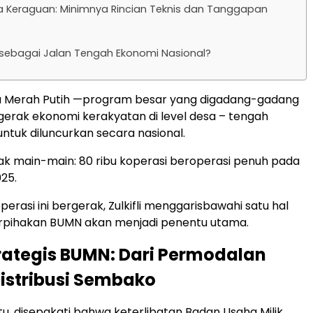
a Keraguan: Minimnya Rincian Teknis dan Tanggapan
 sebagai Jalan Tengah Ekonomi Nasional?
a Merah Putih —program besar yang digadang-gadang
erak ekonomi kerakyatan di level desa – tengah
untuk diluncurkan secara nasional.
ak main-main: 80 ribu koperasi beroperasi penuh pada
25.
erasi ini bergerak, Zulkifli menggarisbawahi satu hal
erpihakan BUMN akan menjadi penentu utama.
rategis BUMN: Dari Permodalan
istribusi Sembako
tu, disepakati bahwa keterlibatan Badan Usaha Milik