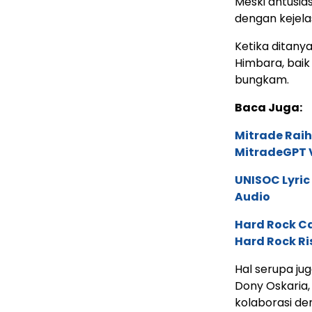
Meski antusia
dengan kejela
Ketika ditany
Himbara, baik
bungkam.
Baca Juga:
Mitrade Raih
MitradeGPT V
UNISOC Lyri
Audio
Hard Rock C
Hard Rock Ri
Hal serupa ju
Dony Oskaria
kolaborasi de