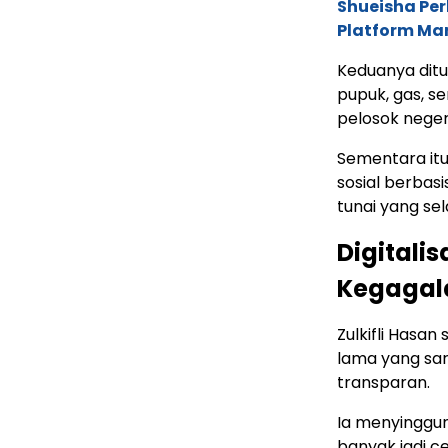
Shueisha Pe
Platform Ma
Keduanya dit
pupuk, gas, s
pelosok neger
Sementara itu
sosial berbas
tunai yang sel
Digitalis
Kegagal
Zulkifli Hasa
lama yang sar
transparan.
Ia menyinggun
banyak jadi c