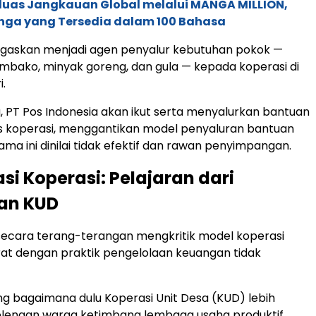
rluas Jangkauan Global melalui MANGA MILLION,
nga yang Tersedia dalam 100 Bahasa
ugaskan menjadi agen penyalur kebutuhan pokok —
embako, minyak goreng, dan gula — kepada koperasi di
i.
, PT Pos Indonesia akan ikut serta menyalurkan bantuan
is koperasi, menggantikan model penyaluran bantuan
ama ini dinilai tidak efektif dan rawan penyimpangan.
asi Koperasi: Pelajaran dari
an KUD
n secara terang-terangan mengkritik model koperasi
at dengan praktik pengelolaan keuangan tidak
g bagaimana dulu Koperasi Unit Desa (KUD) lebih
elengan warga ketimbang lembaga usaha produktif.