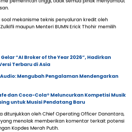
sme pemerintah tinggi, tidak semua pihak menyambut
san.
a soal mekanisme teknis penyaluran kredit oleh
 Zulkifli maupun Menteri BUMN Erick Thohir memilih
 Gelar “AI Broker of the Year 2026”, Hadirkan
ersi Terbaru di Asia
c Audio: Mengubah Pengalaman Mendengarkan
afe dan Coca-Cola® Meluncurkan Kompetisi Musik
sing untuk Musisi Pendatang Baru
ga ditunjukkan oleh Chief Operating Officer Danantara,
, yang menolak memberikan komentar terkait potensi
ngan Kopdes Merah Putih.