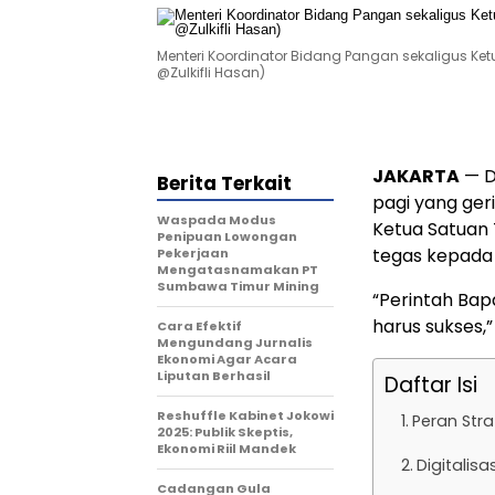
Menteri Koordinator Bidang Pangan sekaligus Ket
@Zulkifli Hasan)
JAKARTA
— D
Berita Terkait
pagi yang geri
Waspada Modus
Ketua Satuan 
Penipuan Lowongan
tegas kepada
Pekerjaan
Mengatasnamakan PT
Sumbawa Timur Mining
“Perintah Bapa
harus sukses,
Cara Efektif
Mengundang Jurnalis
Ekonomi Agar Acara
Liputan Berhasil
Daftar Isi
Reshuffle Kabinet Jokowi
Peran Str
2025: Publik Skeptis,
Ekonomi Riil Mandek
Digitalis
Cadangan Gula