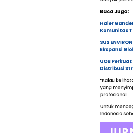
Baca Juga:
Haier Ganden
Komunitas T
SUS ENVIRONM
Ekspansi Glo
UOB Perkuat
Distribusi St
“Kalau kelihat
yang menyimpa
profesional.
Untuk mencega
Indonesia seb