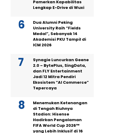
Pamerkan Kapabilitas
Lengkap E-Drive di Wuxi
Dua Alumni Peking
University Raih “Fields
Medal”, Sebanyak 14
Akademisi PKU Tampil di
ICM 2026
Synagie Luncurkan Geene
2.0 – BytePlus, SingData,
dan FLY Entertainment
Jadi 12 Mitra Pendiri
Ekosistem “AI Commerce”
Tepercaya
Menemukan Ketenangan
di Tengah Riuhnya
Stadion: Hisense
Hadirkan Pengalaman
FIFA World Cup 2026™
yang Lebih Inklusif di 16