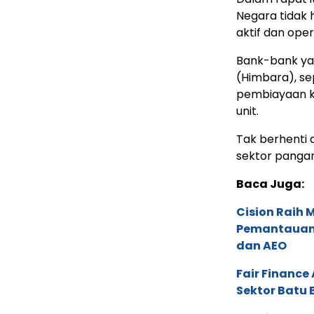
Negara tidak 
aktif dan oper
Bank-bank ya
(Himbara), sep
pembiayaan ko
unit.
Tak berhenti di
sektor pangan
Baca Juga:
Cision Raih
Pemantauan d
dan AEO
Fair Financ
Sektor Batu 