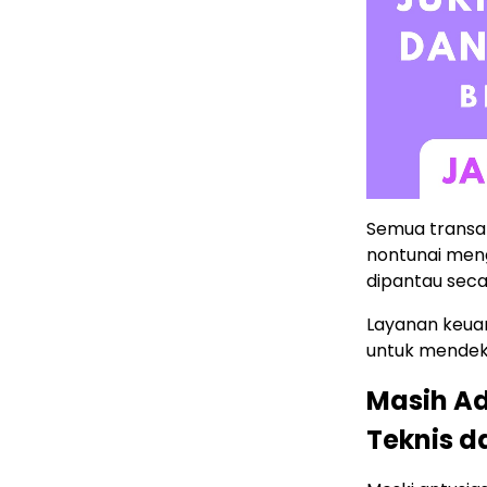
Semua transak
nontunai men
dipantau seca
Layanan keuang
untuk mendek
Masih Ad
Teknis d