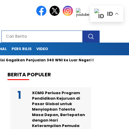
ID
NAL
PERS RILIS
VIDEO
galkan Penjualan 340 WNI ke Luar Negeri Lewat Bandara Soetta
BERITA POPULER
XCMG Perluas Program
Pendidikan Kejuruan di
Pasar Global untuk
Menyiapkan Talenta
Masa Depan, Bertepatan
dengan Hari
Keterampilan Pemuda