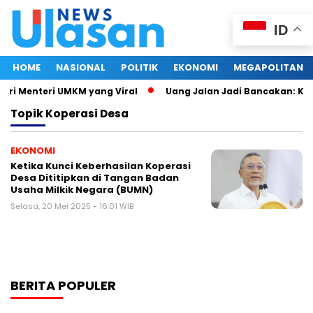
ID
HOME
NASIONAL
POLITIK
EKONOMI
MEGAPOLITAN
tri Menteri UMKM yang Viral
Uang Jalan Jadi Bancakan: Kep
Topik
Koperasi Desa
EKONOMI
Ketika Kunci Keberhasilan Koperasi
Desa Dititipkan di Tangan Badan
Usaha Milkik Negara (BUMN)
Selasa, 20 Mei 2025 - 16:01 WIB
BERITA POPULER