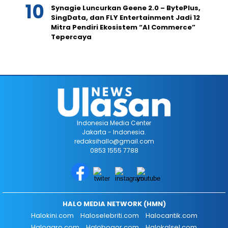
Synagie Luncurkan Geene 2.0 – BytePlus,
SingData, dan FLY Entertainment Jadi 12
Mitra Pendiri Ekosistem “AI Commerce”
Tepercaya
Indonesia Media Center
Jakarta - Indonesia.
redaksihallo@gmail.com
0853 1555 7788
HALO MEDIA NETWORK (HMN)
Halokini.com
Haloselebriti.com
Halocantik.com
Haloagro.com
Halobogor.com
Halokalsel.com