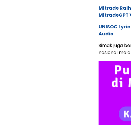
Mitrade Raih
MitradeGPT V
UNISOC Lyri
Audio
Simak juga ber
nasional mela