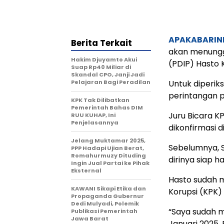
APAKABARIN
Berita Terkait
akan menunggu
Hakim Djuyamto Akui
(PDIP) Hasto K
Suap Rp40 Miliar di
Skandal CPO, Janji Jadi
Pelajaran Bagi Peradilan
Untuk diperik
perintangan p
KPK Tak Dilibatkan
Pemerintah Bahas DIM
Juru Bicara K
RUU KUHAP, Ini
Penjelasannya
dikonfirmasi d
Jelang Muktamar 2025,
Sebelumnya, S
PPP Hadapi Ujian Berat,
Romahurmuzy Dituding
dirinya siap h
Ingin Jual Partai ke Pihak
Eksternal
Hasto sudah 
KAWANI Sikapi Etika dan
Korupsi (KPK)
Propaganda Gubernur
Dedi Mulyadi, Polemik
“Saya sudah m
Publikasi Pemerintah
Jawa Barat
Januari 2025. 