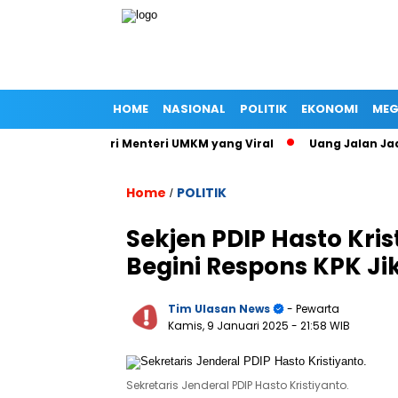
HOME
NASIONAL
POLITIK
EKONOMI
MEG
at Jalan Istri Menteri UMKM yang Viral
Uang Jalan Jadi Ba
Home
POLITIK
/
Sekjen PDIP Hasto Krist
Begini Respons KPK Ji
Tim Ulasan News
- Pewarta
Kamis, 9 Januari 2025
- 21:58 WIB
Sekretaris Jenderal PDIP Hasto Kristiyanto.