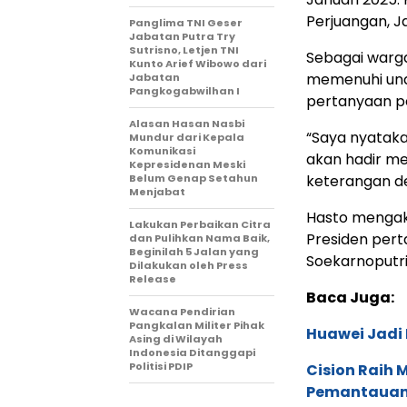
Perjuangan, J
Panglima TNI Geser
Jabatan Putra Try
Sutrisno, Letjen TNI
Sebagai warga
Kunto Arief Wibowo dari
memenuhi und
Jabatan
Pangkogabwilhan I
pertanyaan pe
Alasan Hasan Nasbi
“Saya nyatak
Mundur dari Kepala
Komunikasi
akan hadir m
Kepresidenan Meski
Belum Genap Setahun
keterangan de
Menjabat
Hasto mengaku
Lakukan Perbaikan Citra
Presiden pert
dan Pulihkan Nama Baik,
Beginilah 5 Jalan yang
Soekarnoputri
Dilakukan oleh Press
Release
Baca Juga:
Wacana Pendirian
Pangkalan Militer Pihak
Huawei Jadi
Asing di Wilayah
Indonesia Ditanggapi
Politisi PDIP
Cision Raih
Pemantauan d