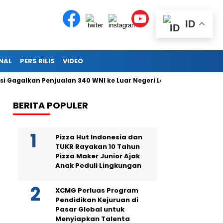
ID
NAL
PERS RILIS
VIDEO
galkan Penjualan 340 WNI ke Luar Negeri Lewat Bandara Soetta
BERITA POPULER
Pizza Hut Indonesia dan
TUKR Rayakan 10 Tahun
Pizza Maker Junior Ajak
Anak Peduli Lingkungan
XCMG Perluas Program
Pendidikan Kejuruan di
Pasar Global untuk
Menyiapkan Talenta