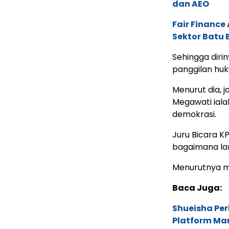
dan AEO
Fair Financ
Sektor Batu 
Sehingga dir
panggilan huk
Menurut dia, j
Megawati ial
demokrasi.
Juru Bicara K
bagaimana lan
Menurutnya ma
Baca Juga:
Shueisha Pe
Platform Ma