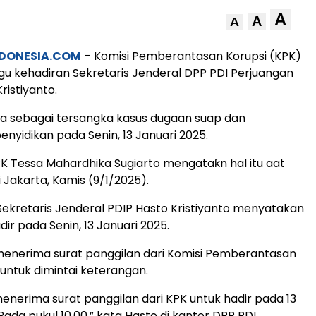
A
A
A
DONESIA.COM
– Komisi Pemberantasan Korupsi (KPK)
 kehadiran Sekretaris Jenderal DPP PDI Perjuangan
ristiyanto.
sa sebagai tersangka kasus dugaan suap dan
enyidikan pada Senin, 13 Januari 2025.
PK Tessa Mahardhika Sugiarto mengataƙn hal itu aat
i Jakarta, Kamis (9/1/2025).
ekretaris Jenderal PDIP Hasto Kristiyanto menyatakan
adir pada Senin, 13 Januari 2025.
menerima surat panggilan dari Komisi Pemberantasan
 untuk dimintai keterangan.
enerima surat panggilan dari KPK untuk hadir pada 13
Pada pukul 10.00,” kata Hasto di kantor DPP PDI