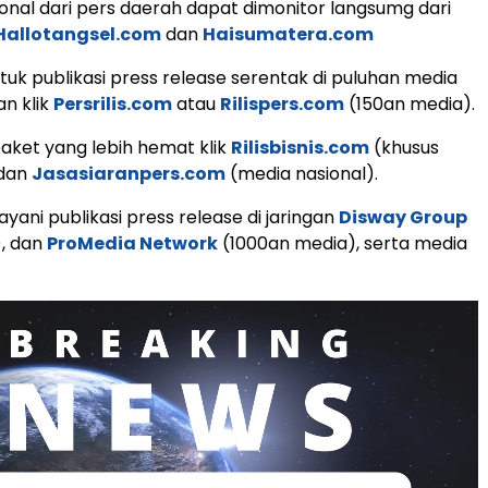
ional dari pers daerah dapat dimonitor langsumg dari
Hallotangsel.com
dan
Haisumatera.com
uk publikasi press release serentak di puluhan media
an klik
Persrilis.com
atau
Rilispers.com
(150an media).
aket yang lebih hemat klik
Rilisbisnis.com
(khusus
 dan
Jasasiaranpers.com
(media nasional).
yani publikasi press release di jaringan
Disway Group
), dan
ProMedia Network
(1000an media), serta media