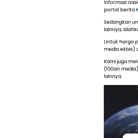
Informasi nas
portal berita
Sedangkan unt
lainnya, silahk
Untuk harga p
media ekbis)
Kami juga mela
(100an media
lainnya.