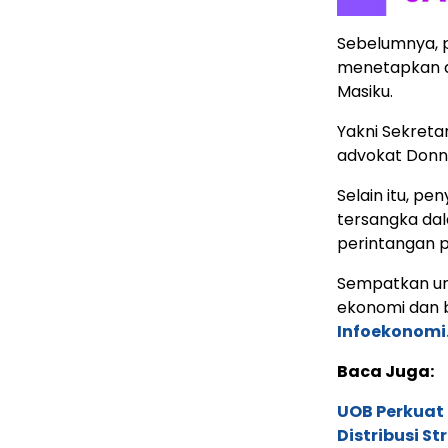
Sebelumnya, p
menetapkan d
Masiku.
Yakni Sekreta
advokat Donny
Selain itu, p
tersangka dal
perintangan p
Sempatkan un
ekonomi dan b
Infoekonomi
Baca Juga:
UOB Perkuat
Distribusi St