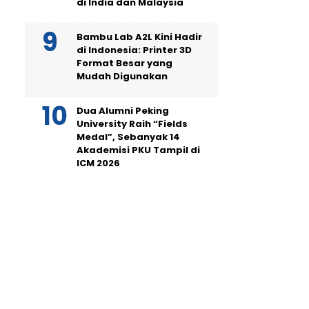
di India dan Malaysia
Bambu Lab A2L Kini Hadir
di Indonesia: Printer 3D
Format Besar yang
Mudah Digunakan
Dua Alumni Peking
University Raih “Fields
Medal”, Sebanyak 14
Akademisi PKU Tampil di
ICM 2026